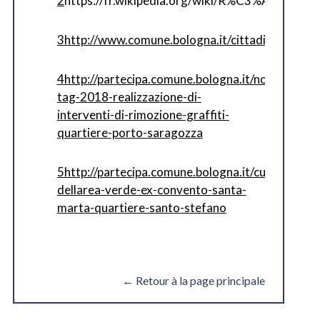
2
https://fr.wikipedia.org/wiki/R%C3%A9f%C3%
3
http://www.comune.bologna.it/cittadinanzaatt
4
http://partecipa.comune.bologna.it/no-
tag-2018-realizzazione-di-
interventi-di-rimozione-graffiti-
quartiere-porto-saragozza
5
http://partecipa.comune.bologna.it/cura-
dellarea-verde-ex-convento-santa-
marta-quartiere-santo-stefano
← Retour à la page principale