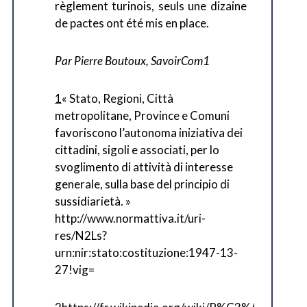
règlement turinois, seuls une dizaine
de pactes ont été mis en place.
Par Pierre Boutoux, SavoirCom1
1
« Stato, Regioni, Città
metropolitane, Province e Comuni
favoriscono l’autonoma iniziativa dei
cittadini, sigoli e associati, per lo
svoglimento di attività di interesse
generale, sulla base del principio di
sussidiarietà. »
http://www.normattiva.it/uri-
res/N2Ls?
urn:nir:stato:costituzione:1947-13-
27!vig=